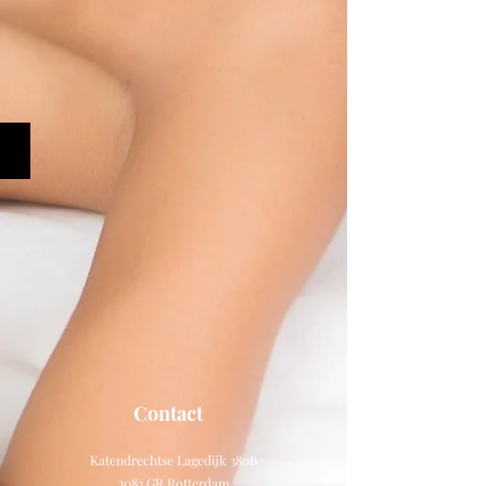
Amy
Contact
Katendrechtse Lagedijk 380B
3083 GR Rotterdam