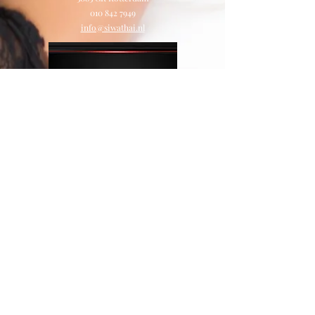
010 842 7949
info@siwathai.nl
Openings tijden
Maandag tot Vrijdag
11.00-22.00
uur.
Zaterdag
11.00-20.00
uur
Zondag gesloten
Prijzen
Half uur E70,-