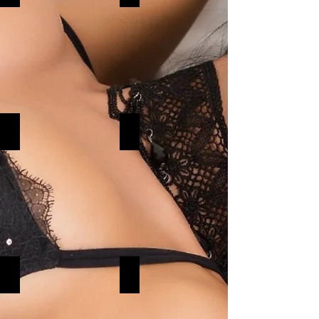
O-Lief
Sofia
Siri
Pim